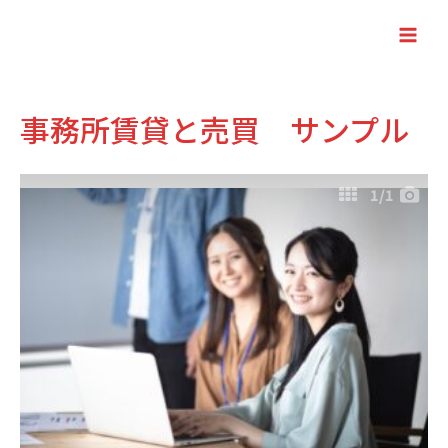
内
容
Main
を
Men
ス
キ
事務所賃貸と売買 サンプル
ッ
プ
1
/1