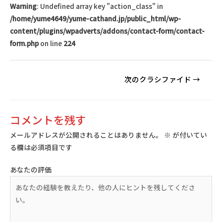
Warning
: Undefined array key "action_class" in
/home/yume4649/yume-cathand.jp/public_html/wp-
content/plugins/wpadverts/addons/contact-form/contact-
form.php
on line
224
投
次のクラシファイド
→
稿
ナ
ビ
コメントを残す
ゲ
メールアドレスが公開されることはありません。
※
が付いてい
ー
る欄は必須項目です
シ
ョ
あなたの評価
ン