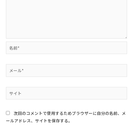
名
前
*
メ
ー
ル
*
サ
イ
ト
次回のコメントで使用するためブラウザーに自分の名前、メ
ールアドレス、サイトを保存する。