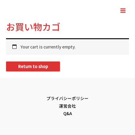
内
容
Main
を
お買い物カゴ
Men
ス
キ
ッ
Your cart is currently empty.
プ
Return to shop
プライバシーポリシー
運営会社
Q&A