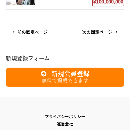
¥100,000,000
投
←
前の固定ページ
次の固定ページ
→
稿
ナ
ビ
新規登録フォーム
ゲ
ー
新規会員登録
シ
無料で掲載できます
ョ
ン
プライバシーポリシー
運営会社