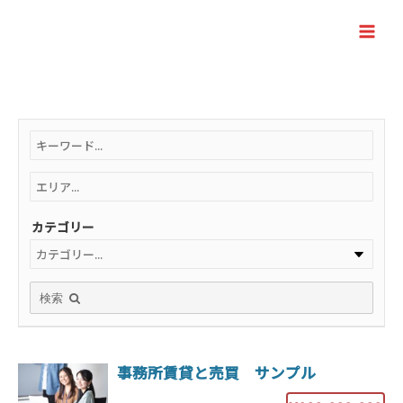
内
容
Main
を
Men
ス
キ
ッ
プ
カテゴリー
検索
事務所賃貸と売買 サンプル