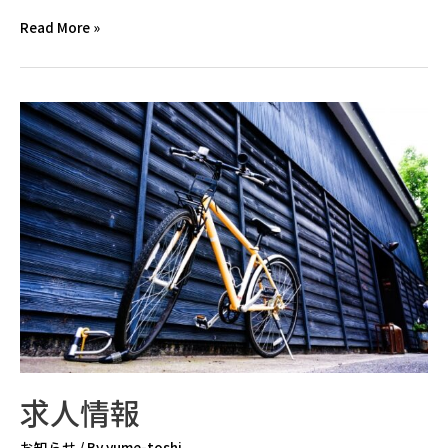
求
Read More »
職
者
６
０
歳
以
上
で
も、
技
術
を
お
持
求人情報
ち
か
お知らせ
/ By
yume-toshi