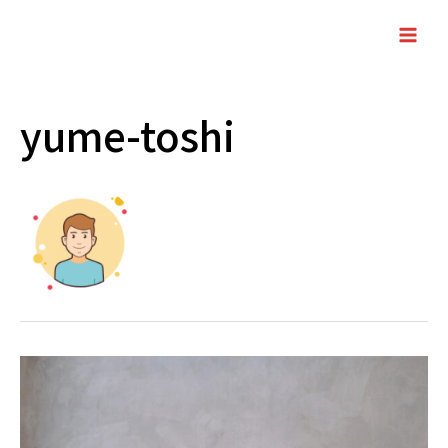
内
容
Main
を
Men
ス
キ
yume-toshi
ッ
プ