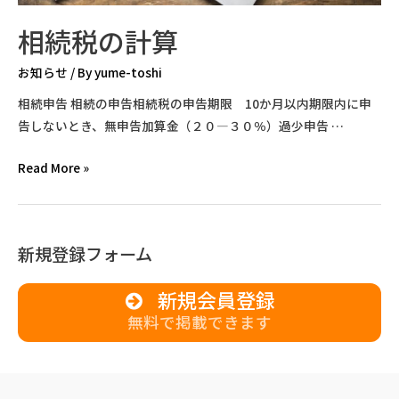
相続税の計算
お知らせ
/ By
yume-toshi
相続申告 相続の申告相続税の申告期限 10か月以内期限内に申
告しないとき、無申告加算金（２０―３０％）過少申告 …
相
Read More »
続
税
の
新規登録フォーム
計
算
新規会員登録
無料で掲載できます