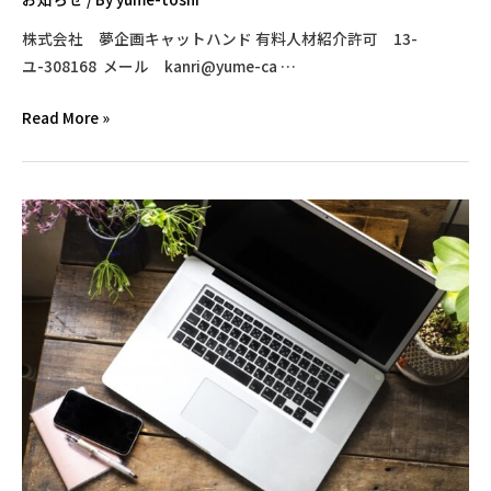
た、
ご
株式会社 夢企画キャットハンド 有料人材紹介許可 13-
登
ユ-308168 メール kanri@yume-ca …
録
く
求
Read More »
だ
人
さ
情
い
報