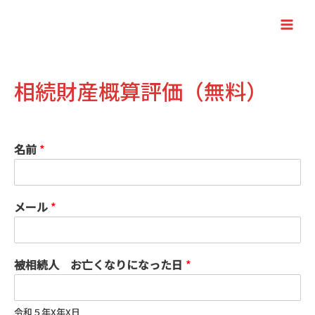
内
容
Main
を
Men
ス
キ
相続財産概算評価（無料）
ッ
プ
名前
*
メール
*
被相続人 お亡くなりになった日
*
令和５年X年X日