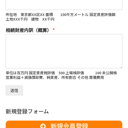
所在地 東京都XX区XX 面積 100平方メートル 固定資産評価額
土地XXX千円 建物 XX千円
相続財産内訳（概算）
*
単位は百万円 固定資産税評価 500 上場株評価 100 未公開株
営業利益＋減価償却費、純資産、所有割合 その他 葬儀費用
送信
新規登録フォーム
新規会員登録